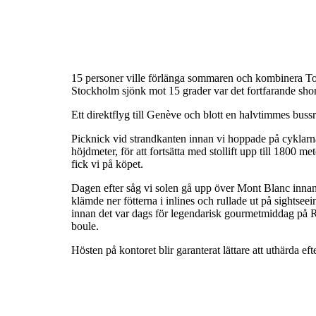
15 personer ville förlänga sommaren och kombinera Tou
Stockholm sjönk mot 15 grader var det fortfarande shor
Ett direktflyg till Genève och blott en halvtimmes buss
Picknick vid strandkanten innan vi hoppade på cyklarna 
höjdmeter, för att fortsätta med stollift upp till 180
fick vi på köpet.
Dagen efter såg vi solen gå upp över Mont Blanc innan v
klämde ner fötterna i inlines och rullade ut på sights
innan det var dags för legendarisk gourmetmiddag på R
boule.
Hösten på kontoret blir garanterat lättare att uthärda 