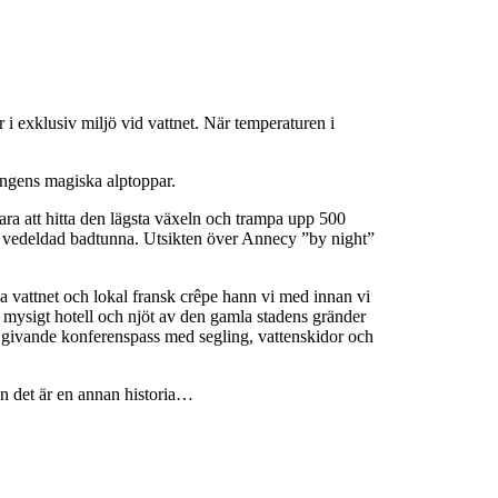
 exklusiv miljö vid vattnet. När temperaturen i
ningens magiska alptoppar.
ara att hitta den lägsta växeln och trampa upp 500
och vedeldad badtunna. Utsikten över Annecy ”by night”
ga vattnet och lokal fransk crêpe hann vi med innan vi
 mysigt hotell och njöt av den gamla stadens gränder
 givande konferenspass med segling, vattenskidor och
Men det är en annan historia…