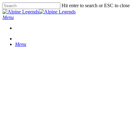
Skip
Hit enter to search or ESC to close
to
Close
main
Search
Menu
content
Menu