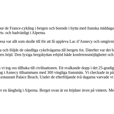
r de France-cykling i bergen och boende i hytta med franska middagar i
ts- och badvänligt i Alperna.
resa var allt som skulle till för att få uppleva Lac d’Annecy och omgiv
och följde de oändliga cykelvägarna till bergets fot. Därefter var det b
0 meters höjd. Den lyxiga bergshyttan erbjöd både konferensmöjligheter 
i tog oss tillbaka till civilisationen. Ett svalkande dopp i det 25-gradi
eeing i Annecy tillsammans med 300 vingliga fransmän. Vi checkade in på
estaurant Palace Beach. Under de efterföljande två dagarna varvade vi
efter en långhelg i Alperna. Berget ovan är en höjdare även på vintern. 