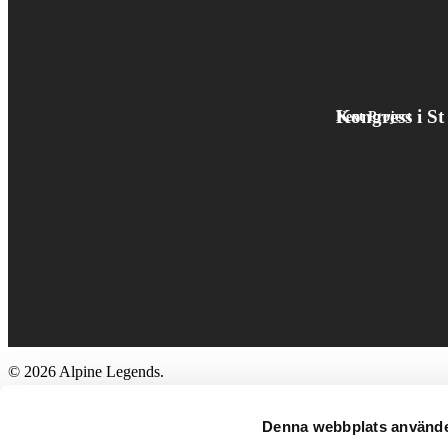
Kongress i St
Next Project
© 2026 Alpine Legends.
Close
Hem
Menu
Om oss
Denna webbplats använde
Inspiration