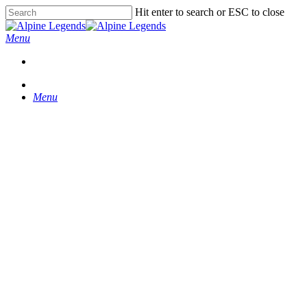
Skip
Hit enter to search or ESC to close
to
Close
main
Search
Menu
content
Menu