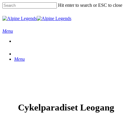
Skip
Hit enter to search or ESC to close
to
main
Close
content
Search
Menu
Menu
Cykelparadiset Leogang