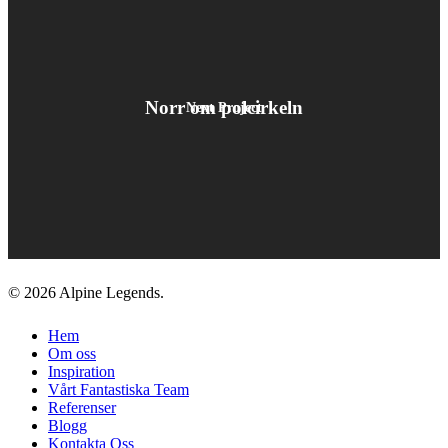
Norr om polcirkeln
Next Project
© 2026 Alpine Legends.
Close
Hem
Menu
Om oss
Inspiration
Vårt Fantastiska Team
Referenser
Blogg
Kontakta Oss