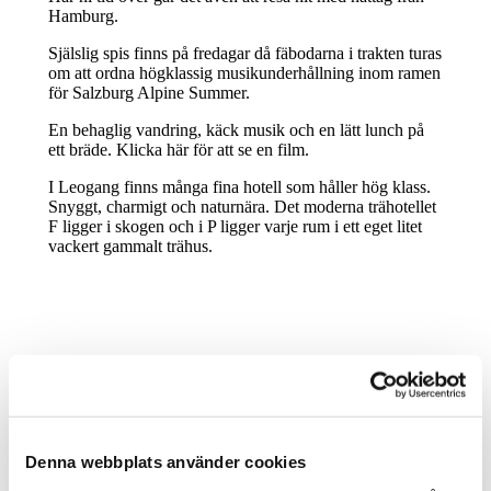
Hamburg.
Själslig spis finns på fredagar då fäbodarna i trakten turas
om att ordna högklassig musikunderhållning inom ramen
för Salzburg Alpine Summer.
En behaglig vandring, käck musik och en lätt lunch på
ett bräde. Klicka här för att se en film.
I Leogang finns många fina hotell som håller hög klass.
Snyggt, charmigt och naturnära. Det moderna trähotellet
F ligger i skogen och i P ligger varje rum i ett eget litet
vackert gammalt trähus.
”Cykla är ett bra verb. Det för handlingen framåt.”
Blandaren
Denna webbplats använder cookies