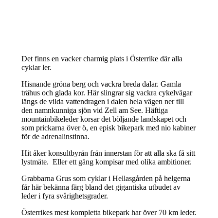
Det finns en vacker charmig plats i Österrike där alla
cyklar ler.
Hisnande gröna berg och vackra breda dalar. Gamla
trähus och glada kor. Här slingrar sig vackra cykelvägar
längs de vilda vattendragen i dalen hela vägen ner till
den namnkunniga sjön vid Zell am See.
Häftiga
mountainbikeleder korsar det böljande landskapet och
som prickarna över ö, en episk bikepark med nio kabiner
för de adrenalinstinna.
Hit åker konsultbyrån från innerstan för att alla ska få sitt
lystmäte. Eller ett gäng kompisar med olika ambitioner.
Grabbarna Grus som cyklar i Hellasgården på helgerna
får här bekänna färg bland det gigantiska utbudet av
leder i fyra svårighetsgrader.
Österrikes mest kompletta bikepark har över 70 km leder.