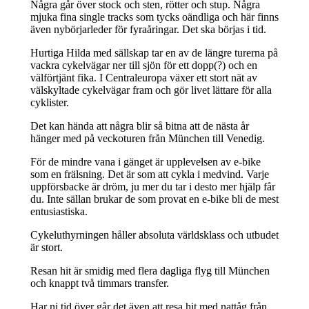
Några går över stock och sten, rötter och stup. Några
mjuka fina single tracks som tycks oändliga och här finns
även nybörjarleder för fyraåringar. Det ska börjas i tid.
Hurtiga Hilda med sällskap tar en av de längre turerna på
vackra cykelvägar ner till sjön för ett dopp(?) och en
välförtjänt fika. I Centraleuropa växer ett stort nät av
välskyltade cykelvägar fram och gör livet lättare för alla
cyklister.
Det kan hända att några blir så bitna att de nästa år
hänger med på veckoturen från München till Venedig.
För de mindre vana i gänget är upplevelsen av e-bike
som en frälsning. Det är som att cykla i medvind. Varje
uppförsbacke är dröm, ju mer du tar i desto mer hjälp får
du. Inte sällan brukar de som provat en e-bike bli de mest
entusiastiska.
Cykeluthyrningen håller absoluta världsklass och utbudet
är stort.
Resan hit är smidig med flera dagliga flyg till München
och knappt två timmars transfer.
Har ni tid över går det även att resa hit med nattåg från