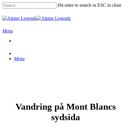
Skip
Hit enter to search or ESC to close
to
main
Close
content
Search
Menu
Menu
Vandring på Mont Blancs
sydsida