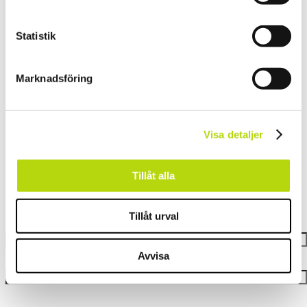
Statistik
Marknadsföring
Kontakta Oss
Visa detaljer
Tillåt alla
Let’s set things in motion
Tillåt urval
Ditt namn
Avvisa
Din e-post
Ämne