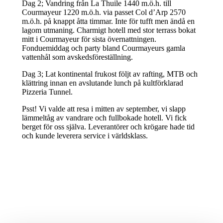
Dag 2; Vandring från La Thuile 1440 m.ö.h. till
Courmayeur 1220 m.ö.h. via passet Col d’Arp 2570
m.ö.h. på knappt åtta timmar. Inte för tufft men ändå en
lagom utmaning. Charmigt hotell med stor terrass bokat
mitt i Courmayeur för sista övernattningen.
Fonduemiddag och party bland Courmayeurs gamla
vattenhål som avskedsföreställning.
Dag 3; Lat kontinental frukost följt av rafting, MTB och
klättring innan en avslutande lunch på kultförklarad
Pizzeria Tunnel.
Psst! Vi valde att resa i mitten av september, vi slapp
lämmeltåg av vandrare och fullbokade hotell. Vi fick
berget för oss själva. Leverantörer och krögare hade tid
och kunde leverera service i världsklass.