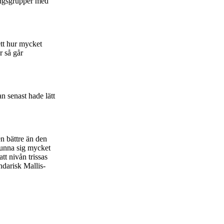
ingsgrupper med
ett hur mycket
r så går
n senast hade lätt
n bättre än den
 unna sig mycket
t nivån trissas
ndarisk Mallis-