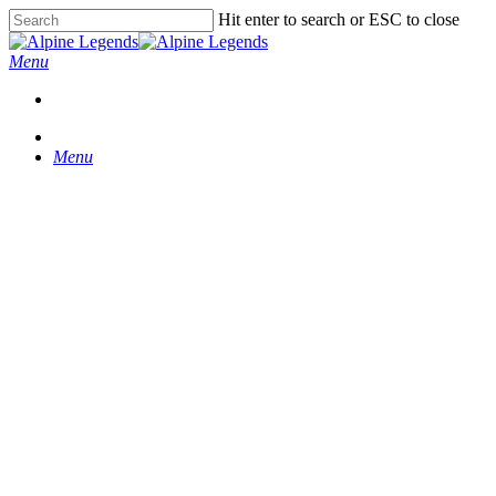
Skip
Hit enter to search or ESC to close
to
Close
main
Search
Menu
content
Menu
Alla vackra