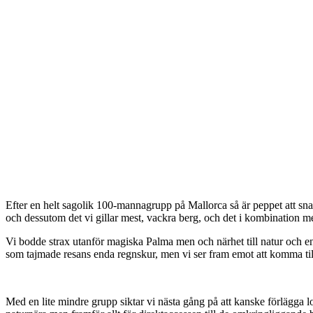
Efter en helt sagolik 100-mannagrupp på Mallorca så är peppet att sn
och dessutom det vi gillar mest, vackra berg, och det i kombination med
Vi bodde strax utanför magiska Palma men och närhet till natur och en kv
som tajmade resans enda regnskur, men vi ser fram emot att komma till
Med en lite mindre grupp siktar vi nästa gång på att kanske förlägga log