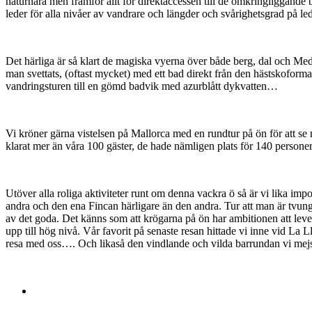
naturnära men framför allt för direktaccessen till de omkringliggan
leder för alla nivåer av vandrare och längder och svårighetsgrad på le
Det härliga är så klart de magiska vyerna över både berg, dal och Mede
man svettats, (oftast mycket) med ett bad direkt från den hästskofor
vandringsturen till en gömd badvik med azurblått dykvatten…
Vi kröner gärna vistelsen på Mallorca med en rundtur på ön för att se 
klarat mer än våra 100 gäster, de hade nämligen plats för 140 persone
Utöver alla roliga aktiviteter runt om denna vackra ö så är vi lika i
andra och den ena Fincan härligare än den andra. Tur att man är tvung
av det goda. Det känns som att krögarna på ön har ambitionen att leve
upp till hög nivå. Vår favorit på senaste resan hittade vi inne vid La 
resa med oss…. Och likaså den vindlande och vilda barrundan vi mejsl