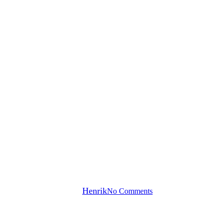
 berg på Mallorca, och allt det a
By
Henrik
No Comments