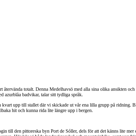
art återvända totalt. Denna Medelhavsö med alla sina olika ansikten och
 azurblåa badvikar, talar sitt tydliga språk.
art upp till stallet där vi skickade ut vår ena lilla grupp på ridning. B
baka hit och kunna rida lite längre upp i bergen.
in till den pittoreska byn Port de Sóller, dels för att det känns lite mer