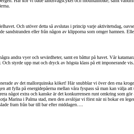
de bergen. Här kör vi både landsvägscykel och mountainbike, samt vandr
derna.
lhavet. Och utöver detta så avslutas i princip varje aktivitetsdag, oavs
made sandstranden eller från någon av klipporna som omger hamnen. Elle
några andra vyer och sevärdheter, samt en båttur på havet. Vår katamara
r. Och styrde upp mat och dryck av högsta klass på ett imponerande vis.
mponerade av det mallorquinska köket! Här snubblar vi över den ena kroge
en att fylla på energidepåerna mellan våra fyspass så man kan välja att
rera något extra och kanske är det konkurrensen runt omkring som gör at
Llotja Marina i Palma stad, men den avslöjar vi först när ni bokar en lege
ade fram från bar till bar efter middagen….