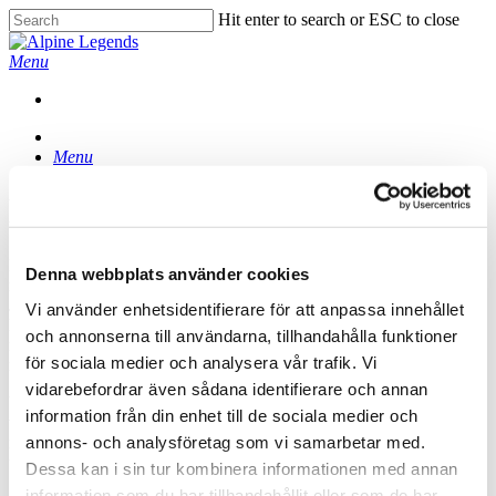
Skip
Hit enter to search or ESC to close
to
Close
main
Search
Menu
content
Menu
När är bästa tiden?
December till april till Alperna. April och maj till Skandinavien. Var
Denna webbplats använder cookies
månad har sina fördelar. Före jul är det prisvärt och tomt i backarna.
Januari har ofta mycket snö och sol när vi skandinaver lider brist på
Vi använder enhetsidentifierare för att anpassa innehållet
ljus. Början av februari innan alla sportlov börjar. Andra hälften av
och annonserna till användarna, tillhandahålla funktioner
mars är fin och april är för finsmakarna när våren grönskar i dalarna
för sociala medier och analysera vår trafik. Vi
medan bergen fortfarande är vita.
vidarebefordrar även sådana identifierare och annan
Vandringssäsongen sträcker sig från maj-november. De högsta
information från din enhet till de sociala medier och
vandringarna med tillhörande övernattningar på bergshyttor är
annons- och analysföretag som vi samarbetar med.
möjliga 15/6-15/9. Övriga tider finns det ett överflöd av alternativ
under 2 500 m.ö.h.
Dessa kan i sin tur kombinera informationen med annan
information som du har tillhandahållit eller som de har