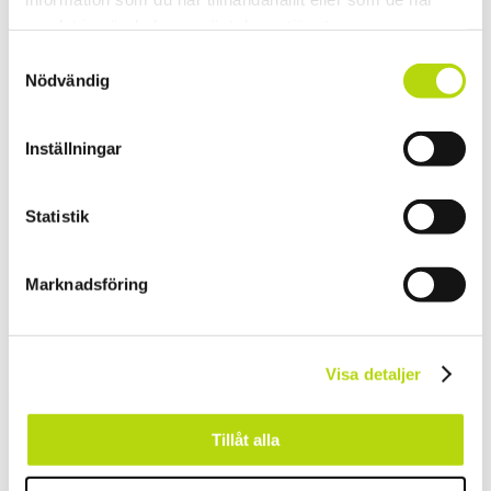
Previous Post
Vart ska man åka?
samlat in när du har använt deras tjänster.
Samtyckesval
Nödvändig
Inställningar
Next Post
Gör ni bara häftiga äventyrsresor
med offpistskidåkning?
Statistik
Marknadsföring
Visa detaljer
© 2026 Alpine Legends.
Close
Hem
Tillåt alla
Menu
Om oss
Inspiration