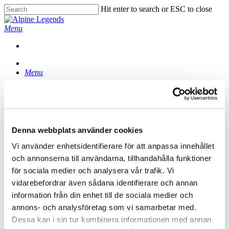
Skip
Hit enter to search or ESC to close
to
Close
main
Search
Menu
content
Menu
Vad kostar det?
Det beror på olika parametrar, t ex vad ni vill ska ingå? Boendet kan
Denna webbplats använder cookies
vara enkelt eller exklusivt. Flygpriset kan variera väldigt mycket
beroende på säsong, tid på dygnet, direkt eller viaflyg och
Vi använder enhetsidentifierare för att anpassa innehållet
uppstickande lågprisalternativ med begränsad service. Ska vi
och annonserna till användarna, tillhandahålla funktioner
inkludera alla måltider eller bara vissa? Ska aktiviteterna ingå eller
inte? Vill ni vara borta två, tre eller fyra nätter? Men väldigt generellt
för sociala medier och analysera vår trafik. Vi
kan man räkna med att flyg, transfer, boende, liftkort och guide från
vidarebefordrar även sådana identifierare och annan
Alpine Legends kostar mellan 18 och 25 tusen kronor per person för
information från din enhet till de sociala medier och
3 nätter.
Den största jokern i leken är dock flygpriset som kan variera från
annons- och analysföretag som vi samarbetar med.
någon tusenlapp till 5-8 gånger mer.
Dessa kan i sin tur kombinera informationen med annan