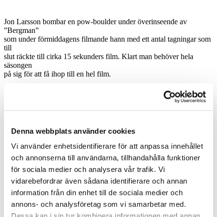
Jon Larsson bombar en pow-boulder under överinseende av
”Bergman”
som under förmiddagens filmande hann med ett antal tagningar som
till
slut räckte till cirka 15 sekunders film. Klart man behöver hela
säsongen
på sig för att få ihop till en hel film.
Jon Larsson gillar läget.
Under tisdagen lotsade Alpine Legends Italienkontor grabbarna till
grann-
Denna webbplats använder cookies
byn Gressoney och med 20-30 cm orörd nysnö i den tomma
lärkskogen
Vi använder enhetsidentifierare för att anpassa innehållet
vid Jolanda var lyckan gjord.
och annonserna till användarna, tillhandahålla funktioner
för sociala medier och analysera vår trafik. Vi
Tom Oliver tar rejält med luft genom den glesa branta lärkskogen.
vidarebefordrar även sådana identifierare och annan
En lekpark för vuxna barn. Så kan man känneteckna terrängen
information från din enhet till de sociala medier och
ovanför
annons- och analysföretag som vi samarbetar med.
Gressoney La Trinité. Passar Free Radicals-teamet utmärkt. Här
Dessa kan i sin tur kombinera informationen med annan