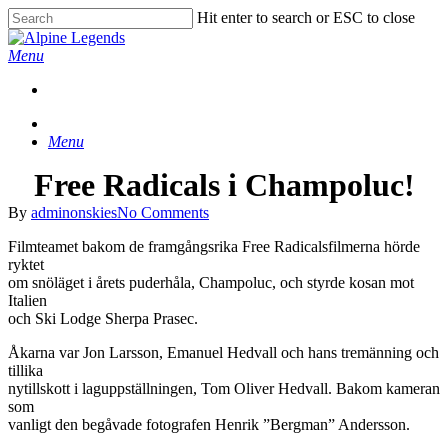
Skip
Hit enter to search or ESC to close
to
Close
main
Search
Menu
content
Menu
Free Radicals i Champoluc!
By
adminonskies
No Comments
Filmteamet bakom de framgångsrika Free Radicalsfilmerna hörde
ryktet
om snöläget i årets puderhåla, Champoluc, och styrde kosan mot
Italien
och Ski Lodge Sherpa Prasec.
Åkarna var Jon Larsson, Emanuel Hedvall och hans tremänning och
tillika
nytillskott i laguppställningen, Tom Oliver Hedvall. Bakom kameran
som
vanligt den begåvade fotografen Henrik ”Bergman” Andersson.