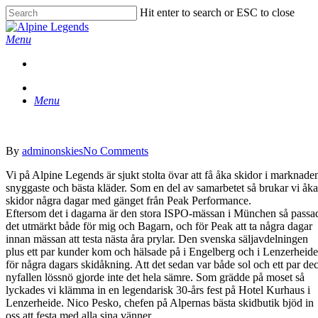
Skip
Hit enter to search or ESC to close
to
Close
main
Search
Menu
content
Menu
By
adminonskies
No Comments
Vi på Alpine Legends är sjukt stolta övar att få åka skidor i marknade
snyggaste och bästa kläder. Som en del av samarbetet så brukar vi åka
skidor några dagar med gänget från Peak Performance.
Eftersom det i dagarna är den stora ISPO-mässan i München så passa
det utmärkt både för mig och Bagarn, och för Peak att ta några dagar
innan mässan att testa nästa åra prylar. Den svenska säljavdelningen
plus ett par kunder kom och hälsade på i Engelberg och i Lenzerheide
för några dagars skidåkning. Att det sedan var både sol och ett par de
nyfallen lössnö gjorde inte det hela sämre. Som grädde på moset så
lyckades vi klämma in en legendarisk 30-års fest på Hotel Kurhaus i
Lenzerheide. Nico Pesko, chefen på Alpernas bästa skidbutik bjöd in
oss att festa med alla sina vänner.