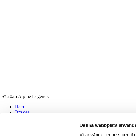
© 2026 Alpine Legends.
Close
Hem
Menu
Om oss
Inspiration
Vårt Fantastiska Team
Denna webbplats använde
Referenser
Blogg
Vi använder enhetsidentifie