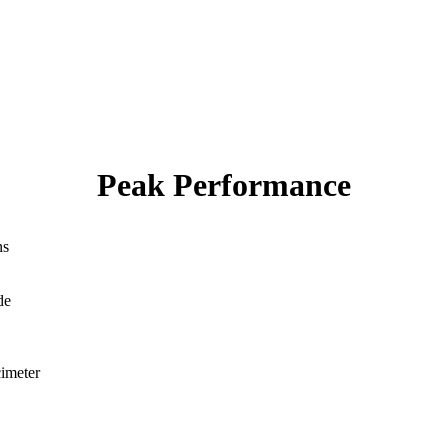
Peak Performance
ns
de
cimeter