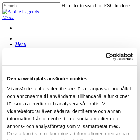
Skip
Hit enter to search or ESC to close
to
Close
main
Search
Menu
content
Menu
Sara
By
adminonskies
No Comments
Byråresa I Fjällen
Denna webbplats använder cookies
Vi använder enhetsidentifierare för att anpassa innehållet
Tusen tack för ett fantastiskt arrangemang i Borgafjäll! Alla är
och annonserna till användarna, tillhandahålla funktioner
eniga om att detta är den bästa byråresan genom tiderna. Vacker
miljö, underbar mat & dryck, utmanande aktiviteter och helt otroligt
för sociala medier och analysera vår trafik. Vi
härliga och proffsiga reseledare (Anna & Jossan). Stämningen var
vidarebefordrar även sådana identifierare och annan
på topp och vi kommer hem med massor av energi!
information från din enhet till de sociala medier och
Måste säga att ni överträffar er själva varje gång jag åker med er.
annons- och analysföretag som vi samarbetar med.
Dessa kan i sin tur kombinera informationen med annan
Sara