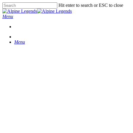
Skip
Hit enter to search or ESC to close
to
Close
main
Search
Menu
content
Menu