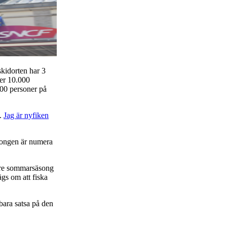
skidorten har 3
mer 10.000
300 personer på
n.
Jag är nyfiken
äsongen är numera
örre sommarsäsong
gs om att fiska
bara satsa på den