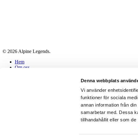
© 2026 Alpine Legends.
Close
Hem
Menu
Om oss
Inspiration
Vårt Fantastiska Team
Denna webbplats använde
Referenser
Blogg
Vi använder enhetsidentifie
Kontakta Oss
funktioner för sociala medi
Våra Vänner
annan information från din
Företagsuppgifter
Frågor & Svar
samarbetar med. Dessa kan
tillhandahållit eller som d
facebook
instagram