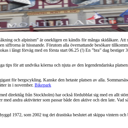
dåkning och alpinism” är onekligen en kändis för många skidåkare. Att 
men siffrorna är hissnande. Förutom alla övernattande besökare tillkom
okas i långt förväg med en första start 06.25 (!) En ”bra” dag bestiger 
iga tips för att undvika köerna och njuta av den legendendariska platse
en gigant för bergscykling. Kanske den hetaste platsen av alla. Sommars
ätter in i november.
Bikepark
r med direkttåg från Stockholm) har också fördubblat sig med en allt st
er med andra aktiviteter som passar både den aktive och den late. Vad sä
 byggd 1972, som 2002 tog det drastiska beslutet att skippa vintern och 