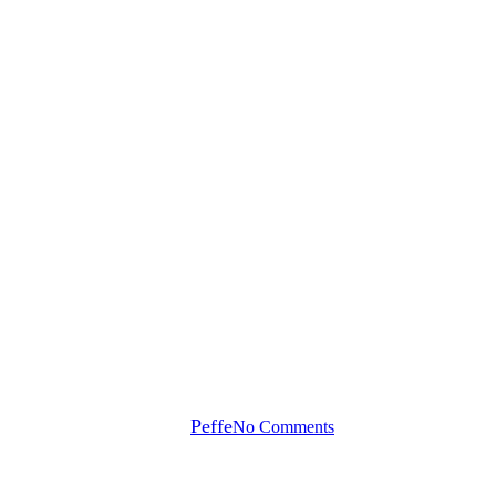
Vad gör en skidort på sommaren 
By
Peffe
No Comments