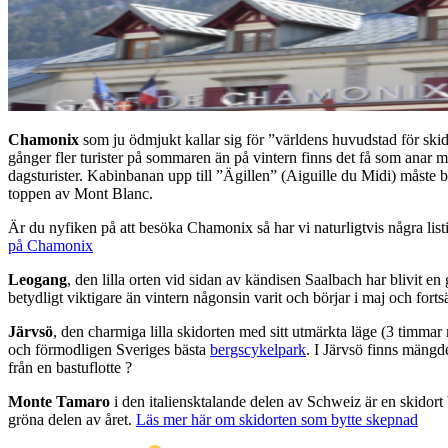
Chamonix
som ju ödmjukt kallar sig för ”världens huvudstad för ski
gånger fler turister på sommaren än på vintern finns det få som anar 
dagsturister. Kabinbanan upp till ”Ägillen” (Aiguille du Midi) måste b
toppen av Mont Blanc.
Är du nyfiken på att besöka Chamonix så har vi naturligtvis några list
på Chamonix
Leogang
, den lilla orten vid sidan av kändisen Saalbach har blivit 
betydligt viktigare än vintern någonsin varit och börjar i maj och forts
Järvsö
, den charmiga lilla skidorten med sitt utmärkta läge (3 timma
och förmodligen Sveriges bästa
bergscykelpark
. I Järvsö finns mängd
från en bastuflotte ?
Monte Tamaro
i den italiensktalande delen av Schweiz är en skidort
gröna delen av året.
Läs mer här om skidorten som bytte skepnad