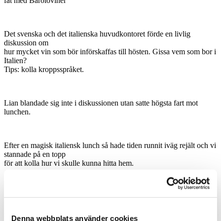
fat med Baroloviner
Det svenska och det italienska huvudkontoret förde en livlig
diskussion om
hur mycket vin som bör införskaffas till hösten. Gissa vem som bor i
Italien?
Tips: kolla kroppsspråket.
Lian blandade sig inte i diskussionen utan satte högsta fart mot
lunchen.
Efter en magisk italiensk lunch så hade tiden runnit iväg rejält och vi
stannade på en topp
för att kolla hur vi skulle kunna hitta hem.
Nästa dag så tog vi bilarna upp till Aostadalen där vårt första stopp
blev på det numera
mytomspunna Grappadestilleriet som tillverkar vår egen Alpine
Denna webbplats använder cookies