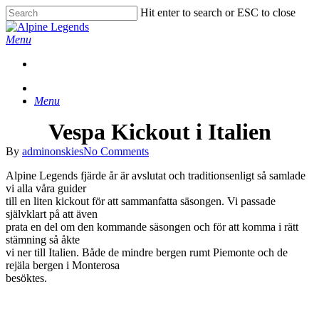
Skip
Hit enter to search or ESC to close
to
Close
main
Search
Menu
content
Menu
Vespa Kickout i Italien
By
adminonskies
No Comments
Alpine Legends fjärde år är avslutat och traditionsenligt så samlade
vi alla våra guider
till en liten kickout för att sammanfatta säsongen. Vi passade
självklart på att även
prata en del om den kommande säsongen och för att komma i rätt
stämning så åkte
vi ner till Italien. Både de mindre bergen rumt Piemonte och de
rejäla bergen i Monterosa
besöktes.