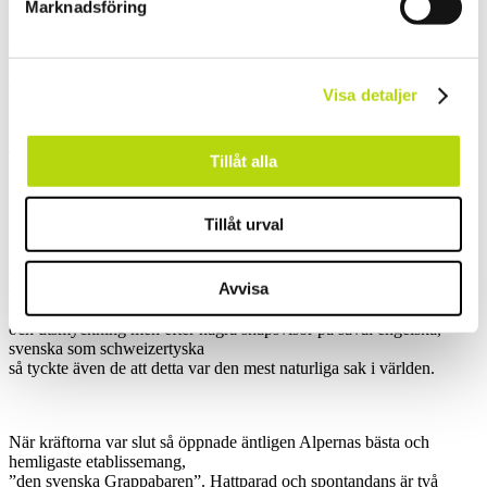
röra på benen lite. En snabb vandring upp till ett litet fikaställe där
Marknadsföring
vår egen guide Karin
serverar förfriskningar. Utsikten var löjligt vacker och kroppen
började att smälta lunchen
en aning.
Visa detaljer
Tack vare våra snygga och bekväma skor från Salomon så blev det
Tillåt alla
inga skavsår.
Tillåt urval
Inte för att vi hade tröttnat på den italienska maten, men det är trots
allt augusti och
Avvisa
en kräftskiva är aldrig fel. Våra utländska guider såg en aning
förvirrade ut över klädsel
och utsmyckning men efter några snapsvisor på såväl engelska,
svenska som schweizertyska
så tyckte även de att detta var den mest naturliga sak i världen.
När kräftorna var slut så öppnade äntligen Alpernas bästa och
hemligaste etablissemang,
”den svenska Grappabaren”. Hattparad och spontandans är två