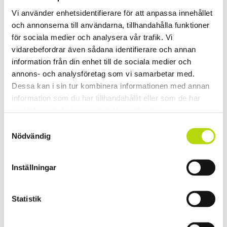
Legends-grappa.
Vi använder enhetsidentifierare för att anpassa innehållet
och annonserna till användarna, tillhandahålla funktioner
daHultberg fick tillfälle att glänsa lite medan vi förkovrade oss i de
för sociala medier och analysera vår trafik. Vi
ädla dryckerna.
vidarebefordrar även sådana identifierare och annan
information från din enhet till de sociala medier och
annons- och analysföretag som vi samarbetar med.
Den största hembränningsapparaten jag någonsin har sett.
Dessa kan i sin tur kombinera informationen med annan
information som du har tillhandahållit eller som de har
samlat in när du har använt deras tjänster.
På väg till Champoluc så tog vi turen över Colle di Joux för en
magisk lunch.
Samtyckesval
Nödvändig
Chris gillar italienska korvar, men detta blev nog i mesta laget. Cirka
Inställningar
3 timmar och 25
rätter senare rullade vi bokstavligt talat ner till Ayasdalen.
Statistik
Väl framme hos daHultberg på Sherpa PraSec ovanför Champoluc
så var det dags att