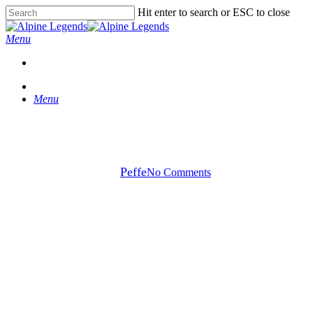
Skip
Hit enter to search or ESC to close
to
Close
main
Search
Menu
content
Menu
Alpernas bästa Spa
By
Peffe
No Comments