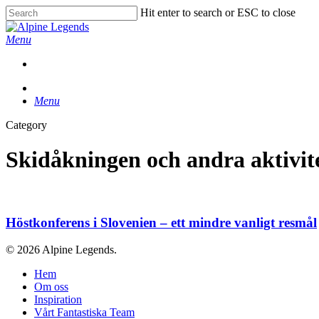
Skip
Hit enter to search or ESC to close
to
Close
main
Search
Menu
content
Menu
Category
Skidåkningen och andra aktivit
Höstkonferens
i
Slovenien
Höstkonferens i Slovenien – ett mindre vanligt resmål
–
ett
© 2026 Alpine Legends.
mindre
vanligt
Close
Hem
resmål
Menu
Om oss
Inspiration
Vårt Fantastiska Team