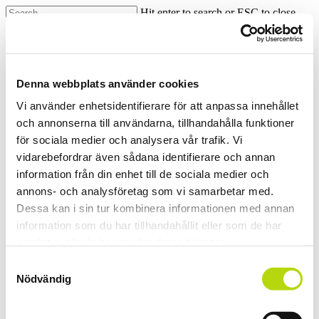
Skip
Hit enter to search or ESC to close
to
Close
main
Search
Menu
content
Denna webbplats använder cookies
Menu
Vi använder enhetsidentifierare för att anpassa innehållet
och annonserna till användarna, tillhandahålla funktioner
Category
för sociala medier och analysera vår trafik. Vi
Boendet
vidarebefordrar även sådana identifierare och annan
information från din enhet till de sociala medier och
annons- och analysföretag som vi samarbetar med.
Höstkonferens
i
Dessa kan i sin tur kombinera informationen med annan
Slovenien
Höstkonferens i Slovenien – ett mindre vanligt
information som du har tillhandahållit eller som de har
–
resmål
samlat in när du har använt deras tjänster.
ett
mindre
Samtyckesval
© 2026 Alpine Legends.
vanligt
Nödvändig
resmål
Close
Hem
Menu
Om oss
Inspiration