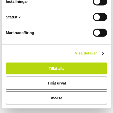
Inställningar
Vårt Fantastiska Team
Referenser
Blogg
Statistik
Kontakta Oss
Våra Vänner
Företagsuppgifter
Frågor & Svar
Marknadsföring
facebook
instagram
Visa detaljer
English
(
Engelska
)
Svenska
Tillåt alla
Tillåt urval
Avvisa