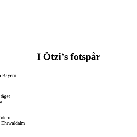
I Ötzi’s fotspår
ra Bayern
 tåget
ra
öderut
ll Ehrwaldalm