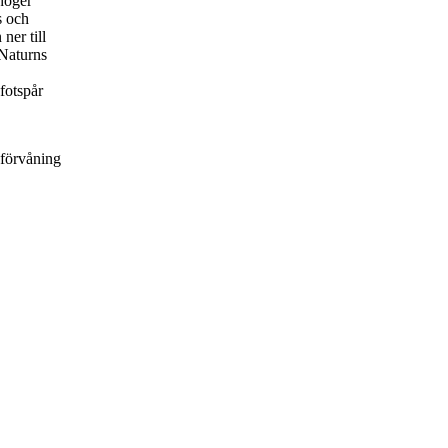
höger
s och
ner till
 Naturns
 fotspår
 förvåning