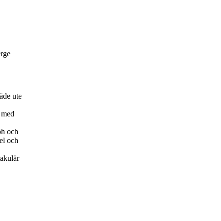
erge
åde ute
r med
öh och
el och
akulär