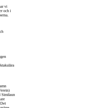
ar vi
er och i
perna.
och
ägen
ektakulära
 namn
erein)
ll Similaun
dare
 Det
smärre