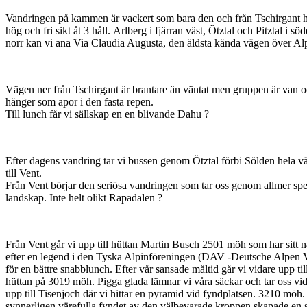
Vandringen på kammen är vackert som bara den och från Tschirgant h
hög och fri sikt åt 3 håll. Arlberg i fjärran väst, Ötztal och Pitztal i söd
norr kan vi ana Via Claudia Augusta, den äldsta kända vägen över Al
Vägen ner från Tschirgant är brantare än väntat men gruppen är van 
hänger som apor i den fasta repen.
Till lunch får vi sällskap en en blivande Dahu ?
Efter dagens vandring tar vi bussen genom Ötztal förbi Sölden hela v
till Vent.
Från Vent börjar den seriösa vandringen som tar oss genom allmer sp
landskap. Inte helt olikt Rapadalen ?
Från Vent går vi upp till hüttan Martin Busch 2501 möh som har sitt
efter en legend i den Tyska Alpinföreningen (DAV -Deutsche Alpen V
för en bättre snabblunch. Efter vår sansade måltid går vi vidare upp ti
hüttan på 3019 möh. Pigga glada lämnar vi våra säckar och tar oss vi
upp till Tisenjoch där vi hittar en pyramid vid fyndplatsen. 3210 möh.
synnerligen värefulla fyndet av den välbevarade kroppen skapade en 