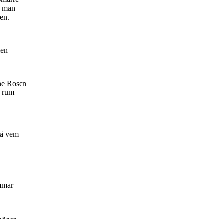
e man
sen.
ien
ene Rosen
a rum
få vem
immar