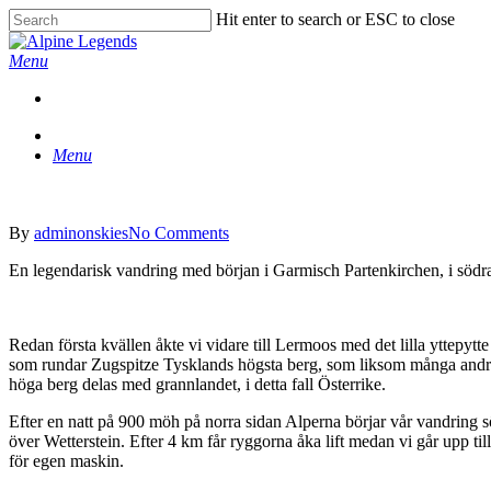
Skip
Hit enter to search or ESC to close
to
Close
main
Search
Menu
content
Menu
By
adminonskies
No Comments
En legendarisk vandring med början i Garmisch Partenkirchen, i söd
Redan första kvällen åkte vi vidare till Lermoos med det lilla yttepytte
som rundar Zugspitze Tysklands högsta berg, som liksom många and
höga berg delas med grannlandet, i detta fall Österrike.
Efter en natt på 900 möh på norra sidan Alperna börjar vår vandring s
över Wetterstein. Efter 4 km får ryggorna åka lift medan vi går upp ti
för egen maskin.