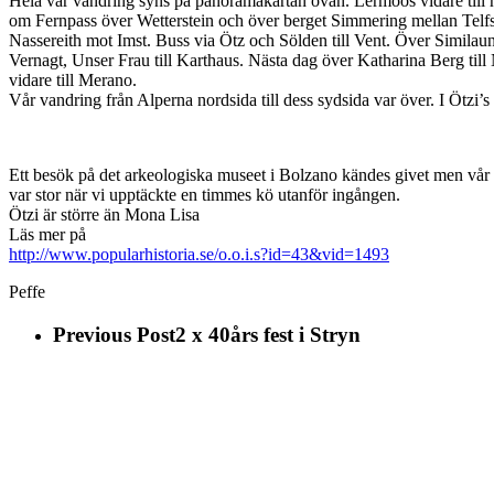
Hela vår vandring syns på panoramakartan ovan. Lermoos vidare till 
om Fernpass över Wetterstein och över berget Simmering mellan Telf
Nassereith mot Imst. Buss via Ötz och Sölden till Vent. Över Similaun 
Vernagt, Unser Frau till Karthaus. Nästa dag över Katharina Berg till
vidare till Merano.
Vår vandring från Alperna nordsida till dess sydsida var över. I Ötzi’s
Ett besök på det arkeologiska museet i Bolzano kändes givet men vår
var stor när vi upptäckte en timmes kö utanför ingången.
Ötzi är större än Mona Lisa
Läs mer på
http://www.popularhistoria.se/o.o.i.s?id=43&vid=1493
Peffe
Previous Post
2 x 40års fest i Stryn