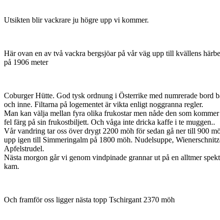
Utsikten blir vackrare ju högre upp vi kommer.
Här ovan en av två vackra bergsjöar på vår väg upp till kvällens härb
på 1906 meter
Coburger Hütte. God tysk ordnung i Österrike med numrerade bord b
och inne. Filtarna på logementet är vikta enligt noggranna regler.
Man kan välja mellan fyra olika frukostar men nåde den som komme
fel färg på sin frukostbiljett. Och våga inte dricka kaffe i te muggen..
Vår vandring tar oss över drygt 2200 möh för sedan gå ner till 900 m
upp igen till Simmeringalm på 1800 möh. Nudelsuppe, Wienerschnitz
Apfelstrudel.
Nästa morgon går vi genom vindpinade grannar ut på en alltmer spekt
kam.
Och framför oss ligger nästa topp Tschirgant 2370 möh