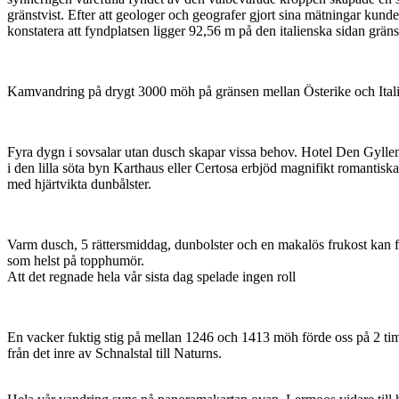
gränstvist. Efter att geologer och geografer gjort sina mätningar kund
konstatera att fyndplatsen ligger 92,56 m på den italienska sidan grän
Kamvandring på drygt 3000 möh på gränsen mellan Österike och Ital
Fyra dygn i sovsalar utan dusch skapar vissa behov. Hotel Den Gyll
i den lilla söta byn Karthaus eller Certosa erbjöd magnifikt romantisk
med hjärtvikta dunbålster.
Varm dusch, 5 rättersmiddag, dunbolster och en makalös frukost kan 
som helst på topphumör.
Att det regnade hela vår sista dag spelade ingen roll
En vacker fuktig stig på mellan 1246 och 1413 möh förde oss på 2 t
från det inre av Schnalstal till Naturns.