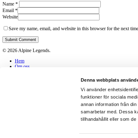
Name
*
Email
*
Website
Save my name, email, and website in this browser for the next tim
© 2026 Alpine Legends.
Close
Hem
Menu
Om oss
Inspiration
Vårt Fantastiska Team
Denna webbplats använde
Referenser
Blogg
Vi använder enhetsidentifie
Kontakta Oss
funktioner för sociala medi
Våra Vänner
annan information från din
Företagsuppgifter
Frågor & Svar
samarbetar med. Dessa kan
tillhandahållit eller som d
facebook
instagram