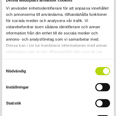
and sell them and get rich!).
Vi använder enhetsidentifierare för att anpassa innehållet
John
och annonserna till användarna, tillhandahålla funktioner
för sociala medier och analysera vår trafik. Vi
Previous Post
I Ötzi's fotspår
vidarebefordrar även sådana identifierare och annan
information från din enhet till de sociala medier och
annons- och analysföretag som vi samarbetar med.
Dessa kan i sin tur kombinera informationen med annan
information som du har tillhandahållit eller som de har
samlat in när du har använt deras tjänster.
Samtyckesval
Next Post
Tau Beräkning i Cortina
Nödvändig
Inställningar
Statistik
Leave a Reply