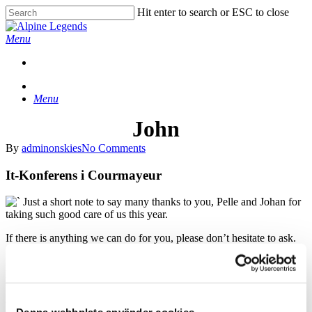
Skip
Hit enter to search or ESC to close
to
Close
main
Search
Menu
content
Menu
John
By
adminonskies
No Comments
It-Konferens i Courmayeur
Just a short note to say many thanks to you, Pelle and Johan for
taking such good care of us this year.
If there is anything we can do for you, please don’t hesitate to ask.
Please don’t forget to get Johan to send me a copy of his Rock
Ballad collection, as Jannecke, Anne, Ole Martin and I all think it
would be great to start the day at QB with a little taste of
AlpineLegends/Courmayeur every now and again over our stereo
Denna webbplats använder cookies
system at work (and of course, we can each make our own copies