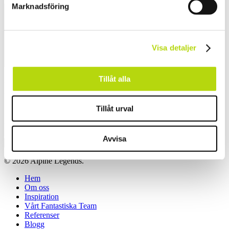
Marknadsföring
Visa detaljer
Name
*
Tillåt alla
Email
*
Website
Tillåt urval
Save my name, email, and website in this browser for the next
time I comment.
Avvisa
© 2026 Alpine Legends.
Close
Hem
Menu
Om oss
Inspiration
Vårt Fantastiska Team
Referenser
Blogg