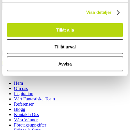
Visa detaljer
Name
*
Email
*
Website
Tillåt alla
Save my name, email, and website in this browser for the next
time I comment.
Tillåt urval
Share
Share
Share
Pin
Avvisa
© 2026 Alpine Legends.
Close
Hem
Menu
Om oss
Inspiration
Vårt Fantastiska Team
Referenser
Blogg
Kontakta Oss
Våra Vänner
Företagsuppgifter