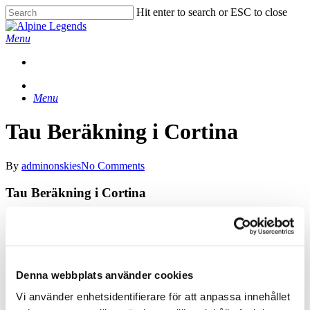
Skip
Hit enter to search or ESC to close
to
Close
main
Search
Menu
content
Menu
Tau Beräkning i Cortina
By
adminonskies
No Comments
Tau Beräkning i Cortina
Jag vill börja med att tacka för en underbar konferensresa till
Cortina som jag och mitt företag gjorde i våras. Karin gjorde ett
superjobb och fixade verkligen till det där extra som gjorde att alla
åkte hem med ett stort leende på läpparna och i själen..
Denna webbplats använder cookies
Magnus Ahlbäck, Tau Beräkning AB
Vi använder enhetsidentifierare för att anpassa innehållet
Previous Post
John