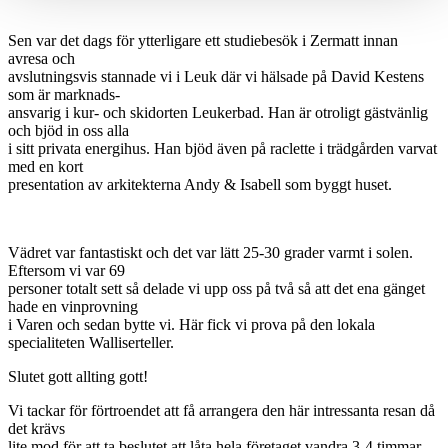
Sen var det dags för ytterligare ett studiebesök i Zermatt innan
avresa och
avslutningsvis stannade vi i Leuk där vi hälsade på David Kestens
som är marknads-
ansvarig i kur- och skidorten Leukerbad. Han är otroligt gästvänlig
och bjöd in oss alla
i sitt privata energihus. Han bjöd även på raclette i trädgården varvat
med en kort
presentation av arkitekterna Andy & Isabell som byggt huset.
Vädret var fantastiskt och det var lätt 25-30 grader varmt i solen.
Eftersom vi var 69
personer totalt sett så delade vi upp oss på två så att det ena gänget
hade en vinprovning
i Varen och sedan bytte vi. Här fick vi prova på den lokala
specialiteten Walliserteller.
Slutet gott allting gott!
Vi tackar för förtroendet att få arrangera den här intressanta resan då
det krävs
lite mod för att ta beslutet att låta hela företaget vandra 3-4 timmar