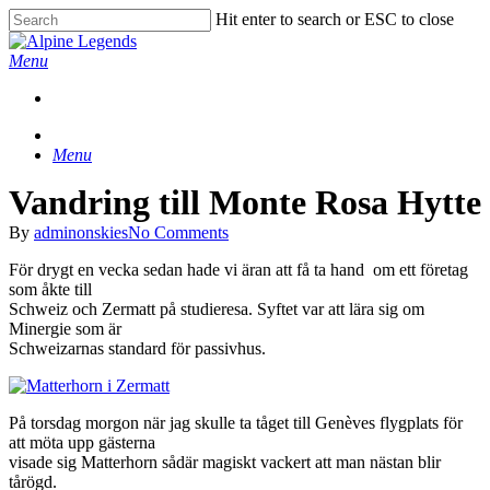
Skip
Hit enter to search or ESC to close
to
Close
main
Search
Menu
content
Menu
Vandring till Monte Rosa Hytte
By
adminonskies
No Comments
För drygt en vecka sedan hade vi äran att få ta hand om ett företag
som åkte till
Schweiz och Zermatt på studieresa. Syftet var att lära sig om
Minergie som är
Schweizarnas standard för passivhus.
På torsdag morgon när jag skulle ta tåget till Genèves flygplats för
att möta upp gästerna
visade sig Matterhorn sådär magiskt vackert att man nästan blir
tårögd.