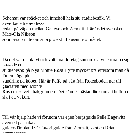
Schemat var späckat och innehöll hela sju studiebesök. Vi
avverkade tre av dessa
redan på vägen mellan Genève och Zermatt. Här är det svensken
Mats-Ola Nilsson
som berättar lite om sina projekt i Lausanne området.
Då det var ett aktivt och vältränat företag som också ville röra på sig
passade ett
studiebesök på Nya Monte Rosa Hytte mycket bra eftersom man då
får en högalpin
vandring på köpet. Här är Peffe på väg från Rotenboden ner till
glaciären med Monte
Rosa massivet i bakgrunden. Det kändes nästan lite som att befinna
sig i ett vykort.
Till vår hjälp hade vi förutom vår egen bergsguide Pelle Bagewitz
även ett par lokala
guider däribland vår favoritguide från Zermatt, skotten Brian