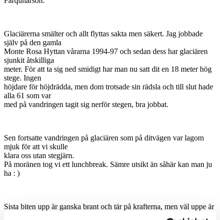
Farquharson.
Glaciärerna smälter och allt flyttas sakta men säkert. Jag jobbade
själv på den gamla
Monte Rosa Hyttan vårarna 1994-97 och sedan dess har glaciären
sjunkit åtskilliga
meter. För att ta sig ned smidigt har man nu satt dit en 18 meter hög
stege. Ingen
höjdare för höjdrädda, men dom trotsade sin rädsla och till slut hade
alla 61 som var
med på vandringen tagit sig nerför stegen, bra jobbat.
Sen fortsatte vandringen på glaciären som på ditvägen var lagom
mjuk för att vi skulle
klara oss utan stegjärn.
På moränen tog vi ett lunchbreak. Sämre utsikt än såhär kan man ju
ha : )
Sista biten upp är ganska brant och tär på krafterna, men väl uppe är
det mödan värt.