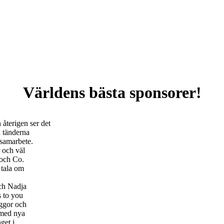
Världens bästa sponsorer!
 återigen ser det
l tänderna
 samarbete.
r och väl
 och Co.
 tala om
och Nadja
s to you
yggor och
 med nya
get i