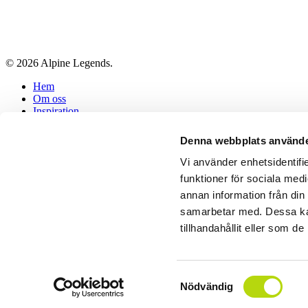
© 2026 Alpine Legends.
Close
Hem
Menu
Om oss
Inspiration
Vårt Fantastiska Team
Referenser
Denna webbplats använde
Blogg
Kontakta Oss
Vi använder enhetsidentifie
Våra Vänner
funktioner för sociala medi
Företagsuppgifter
annan information från din
Frågor & Svar
samarbetar med. Dessa kan
facebook
tillhandahållit eller som d
instagram
Samtyckesval
Nödvändig