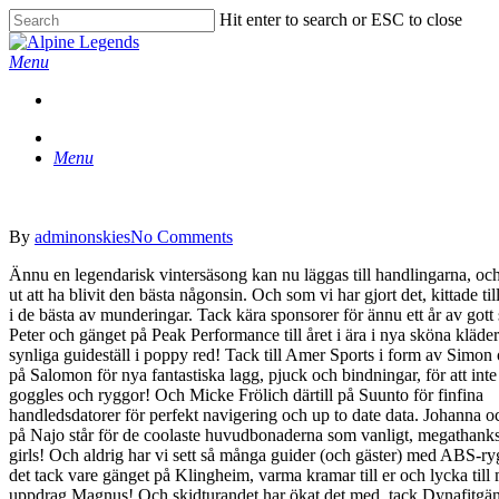
Skip
Hit enter to search or ESC to close
to
Close
main
Search
Menu
content
Menu
By
adminonskies
No Comments
Ännu en legendarisk vintersäsong kan nu läggas till handlingarna, och
ut att ha blivit den bästa någonsin. Och som vi har gjort det, kittade til
i de bästa av munderingar. Tack kära sponsorer för ännu ett år av gott
Peter och gänget på Peak Performance till året i ära i nya sköna kläde
synliga guideställ i poppy red! Tack till Amer Sports i form av Simon
på Salomon för nya fantastiska lagg, pjuck och bindningar, för att inte
goggles och ryggor! Och Micke Frölich därtill på Suunto för finfina
handledsdatorer för perfekt navigering och up to date data. Johanna 
på Najo står för de coolaste huvudbonaderna som vanligt, megathank
girls! Och aldrig har vi sett så många guider (och gäster) med ABS-r
det tack vare gänget på Klingheim, varma kramar till er och lycka till
uppdrag Magnus! Och skidturandet har ökat det med, tack Dynafitgän