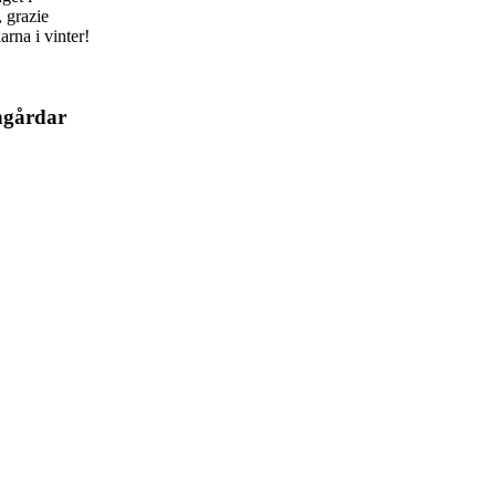
 grazie
rna i vinter!
ngårdar