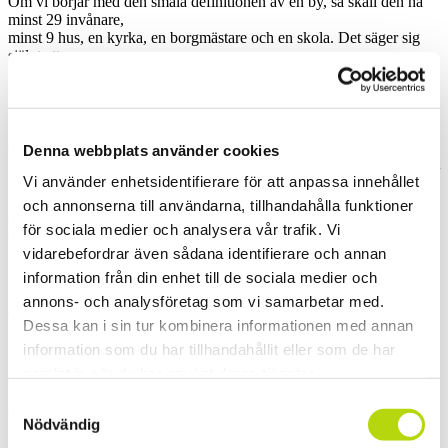
Om vi börjar med den smala definitionen av en by, så skall den ha
minst 29 invånare,
minst 9 hus, en kyrka, en borgmästare och en skola. Det säger sig
självt att
många platser på vår jord faller utanför denna avgränsning. Alla
tempel och
moskéer, hövdingar och byäldste faller exvis bort men det kan
kanske förklaras
av att den tyska journalisten gillar Alperna..
Denna webbplats använder cookies
Hur som helst så har han studerat nysnömätningar och konstaterat att
Vi använder enhetsidentifierare för att anpassa innehållet
Damüls i
Vorarlberg fått mest snö under en 7 års period nämligen 9,3 m i snitt/
och annonserna till användarna, tillhandahålla funktioner
år.
för sociala medier och analysera vår trafik. Vi
Just i år lär det vara långt mycket mer ty Schweiziska snö och
vidarebefordrar även sådana identifierare och annan
lavininstitutets
mätningar visar att Alperna på sina platser har fått 2½ gånger än det
information från din enhet till de sociala medier och
normala.
annons- och analysföretag som vi samarbetar med.
http://www.slf.ch/lawineninfo/schneeinfo/hsm/index_EN
Dessa kan i sin tur kombinera informationen med annan
information som du har tillhandahållit eller som de har
samlat in när du har använt deras tjänster.
Damüls ligger i den nordvästra delen av Alperna som möter den
fuktiga Atlantluften
Samtyckesval
som vintertid regelbundet sveper in över Europa.
Nödvändig