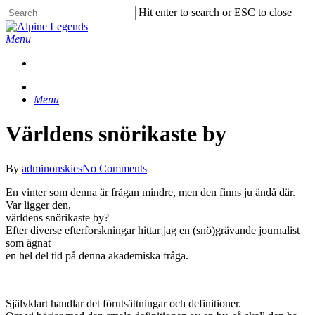
Skip
Hit enter to search or ESC to close
to
Close
main
Search
Menu
content
Menu
Världens snörikaste by
By
adminonskies
No Comments
En vinter som denna är frågan mindre, men den finns ju ändå där.
Var ligger den,
världens snörikaste by?
Efter diverse efterforskningar hittar jag en (snö)grävande journalist
som ägnat
en hel del tid på denna akademiska fråga.
Självklart handlar det förutsättningar och definitioner.