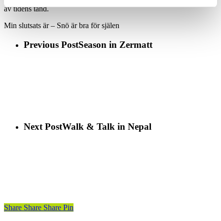
av tidens tand.
Min slutsats är – Snö är bra för själen
Previous Post
Season in Zermatt
Next Post
Walk & Talk in Nepal
Share
Share
Share
Pin