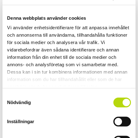
I VIP loungen träffade vi österrikiska turistbyråns representant Helen
Denna webbplats använder cookies
Wiberg
som bjöd på Gulasch och Stiegel.
Vi använder enhetsidentifierare för att anpassa innehållet
och annonserna till användarna, tillhandahålla funktioner
för sociala medier och analysera vår trafik. Vi
vidarebefordrar även sådana identifierare och annan
Änglapojken Jon var också på plats.
information från din enhet till de sociala medier och
annons- och analysföretag som vi samarbetar med.
Dessa kan i sin tur kombinera informationen med annan
Svenska flaggorna vajjade fint i vinden och spänningen steg…
information som du har tillhandahållit eller som de har
samlat in när du har använt deras tjänster.
Samtyckesval
Norske Christian, Johan och Ida tittar koncentrerat på finalen i Peak
Nödvändig
Performance King of Style.
Det blev norrmannen Andreas Håtveit som tog hem segern och Jon
Olsson
Inställningar
slutade som bäste svensk på en 5:e plats.
Vi saknade snön som förgyllde stadion förra året men i övrigt var det