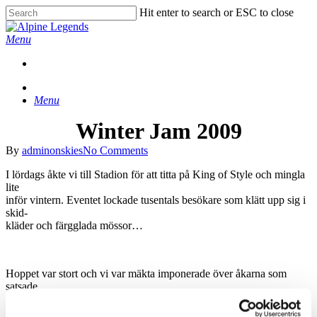
Skip
Hit enter to search or ESC to close
to
Close
main
Search
Menu
content
Menu
Winter Jam 2009
By
adminonskies
No Comments
I lördags åkte vi till Stadion för att titta på King of Style och mingla
lite
inför vintern. Eventet lockade tusentals besökare som klätt upp sig i
skid-
kläder och färgglada mössor…
Hoppet var stort och vi var mäkta imponerade över åkarna som
satsade
för fullt trots att det såg ut att vara lite tunt med snö på sina ställen…