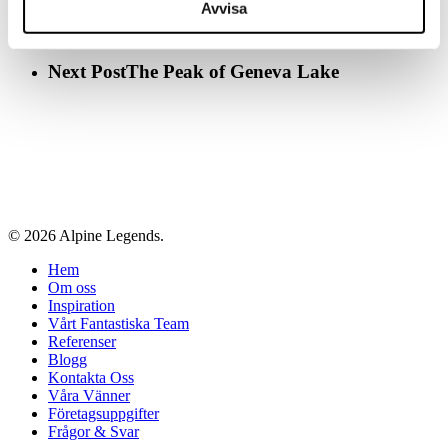
Avvisa
Next Post
The Peak of Geneva Lake
© 2026 Alpine Legends.
Close
Hem
Menu
Om oss
Inspiration
Vårt Fantastiska Team
Referenser
Blogg
Kontakta Oss
Våra Vänner
Företagsuppgifter
Frågor & Svar