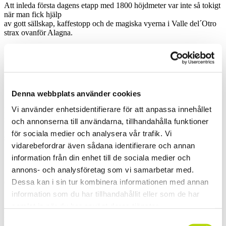
Att inleda första dagens etapp med 1800 höjdmeter var inte så tokigt
när man fick hjälp
av gott sällskap, kaffestopp och de magiska vyerna i Valle del´Otro
strax ovanför Alagna.
Klarblått och vindstilla på 2880 möh, just efter frukost på historiska
Guglielminahyttan!
Denna webbplats använder cookies
Vi använder enhetsidentifierare för att anpassa innehållet
På väg ner genom Balma-dalen, klassiska offpiståk diskuterades
ideligen. Att vi var så
och annonserna till användarna, tillhandahålla funktioner
gott som ensamma gjorde ju inte saken sämre denna Augusti-
för sociala medier och analysera vår trafik. Vi
söndag.
vidarebefordrar även sådana identifierare och annan
information från din enhet till de sociala medier och
annons- och analysföretag som vi samarbetar med.
Sällan har man stretchat på en vackrare plats. Vattenfall är bra orsak
att sträcka ut länge.
Dessa kan i sin tur kombinera informationen med annan
information som du har tillhandahållit eller som de har
samlat in när du har använt deras tjänster.
Dagens första bebyggelse, byn Bors i slutet av dalen Vallone delle
Samtyckesval
Pisse. Närmar oss