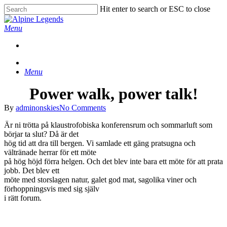
Skip
Hit enter to search or ESC to close
to
Close
main
Search
Menu
content
Menu
Power walk, power talk!
By
adminonskies
No Comments
Är ni trötta på klaustrofobiska konferensrum och sommarluft som
börjar ta slut? Då är det
hög tid att dra till bergen. Vi samlade ett gäng pratsugna och
vältränade herrar för ett möte
på hög höjd förra helgen. Och det blev inte bara ett möte för att prata
jobb. Det blev ett
möte med storslagen natur, galet god mat, sagolika viner och
förhoppningsvis med sig själv
i rätt forum.