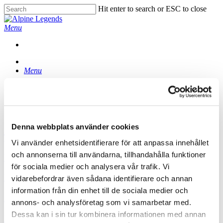
Skip
Hit enter to search or ESC to close
to
Close
main
Search
Menu
content
Menu
All Posts By
adminonskies
Denna webbplats använder cookies
The
The Other Mountain – The Pyrenees
Vi använder enhetsidentifierare för att anpassa innehållet
Other
Mountain
och annonserna till användarna, tillhandahålla funktioner
Kick-
Kick-off in Alpe d´Huez
–
off
för sociala medier och analysera vår trafik. Vi
The
in
Montserrat
Montserrat Hiking Barcelona
vidarebefordrar även sådana identifierare och annan
Pyrenees
Alpe
Hiking
information från din enhet till de sociala medier och
d
Barcelona
A
A Word To Our Sponsors
´Huez
annons- och analysföretag som vi samarbetar med.
Word
Dessa kan i sin tur kombinera informationen med annan
To
Davos
Davos